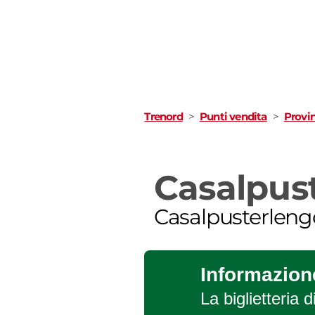
Trenord
>
Punti vendita
>
Provin
Casalpus
Casalpusterleng
Informazione
La biglietteria 