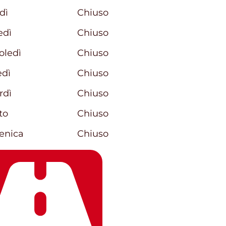
i della settimana
Orari
dì
Chiuso
edì
Chiuso
oledì
Chiuso
edì
Chiuso
rdì
Chiuso
to
Chiuso
nica
Chiuso