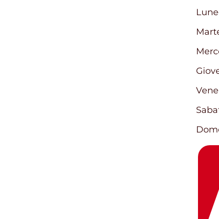
Giorn
Lune
Mart
Merc
Giov
Vene
Saba
Dome