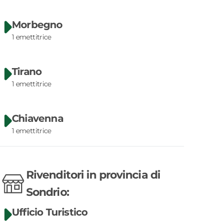
Morbegno
1
emettitrice
Tirano
1
emettitrice
Chiavenna
1
emettitrice
Rivenditori
in
provincia di
Sondrio
:
Ufficio Turistico